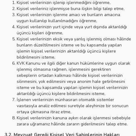
Kişisel verilerinizin işlenip işlenmediğini öğrenme,
Kişisel verileriniz işlenmişse buna ilişkin bilgi talep etme,
Kişisel verilerinizin işlenme amacı ve bunların amacına
uygun kullanılıp kullanılmadığını öğrenme,
Kişisel verilerinizin yurt içinde veya yurt dışında aktarıldığı
üçüncü kişileri öğrenme,
Kişisel verilerinizin eksik veya yanlış işlenmiş olması hâlinde
bunların düzeltilmesini isteme ve bu kapsamda yapılan
işlemin kişisel verilerinizin aktarıldığı üçüncü kişilere
bildirilmesini isteme,
KVK Kanunu ve ilgili diğer kanun hükümlerine uygun olarak
işlenmiş olmasına rağmen, işlenmesini gerektiren
sebeplerin ortadan kalkması hâlinde kişisel verilerinizin
silinmesini, yok edilmesini veya anonim hale getirilmesini
isteme ve bu kapsamda yapılan işlemin kişisel verilerinizin
aktarıldığı üçüncü kişilere bildirilmesini isteme,
İşlenen verilerinizin münhasıran otomatik sistemler
vasıtasıyla analiz edilmesi suretiyle aleyhinize bir sonucun
ortaya çıkmasına itiraz etme,
Kişisel verilerinizin kanuna aykırı olarak işlenmesi sebebiyle
zarara uğramanız hâlinde zararın giderilmesini talep etme.
3.2. Mevzuat Gereği Kişisel Veri Sahiplerinin Hakları