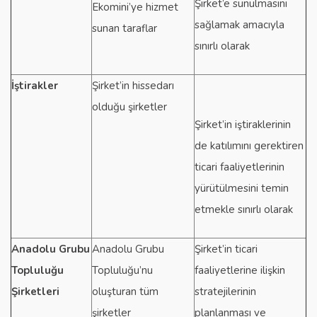
Şirket’e sunulmasını
Ekomini’ye hizmet
sağlamak amacıyla
sunan taraflar
sınırlı olarak
İştirakler
Şirket’in hissedarı
olduğu şirketler
Şirket’in iştiraklerinin
de katılımını gerektiren
ticari faaliyetlerinin
yürütülmesini temin
etmekle sınırlı olarak
Anadolu Grubu
Anadolu Grubu
Şirket’in ticari
Topluluğu
Topluluğu’nu
faaliyetlerine ilişkin
Şirketleri
oluşturan tüm
stratejilerinin
şirketler
planlanması ve