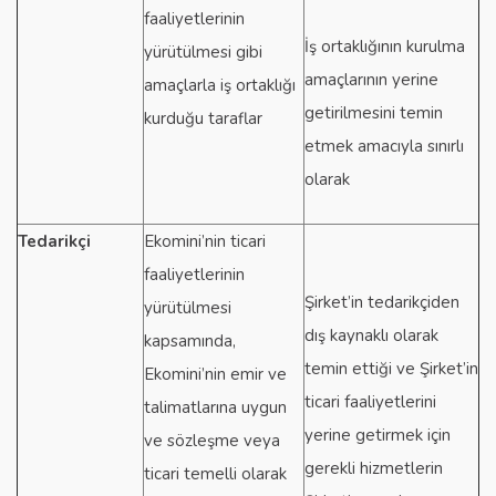
faaliyetlerinin
İş ortaklığının kurulma
yürütülmesi gibi
amaçlarının yerine
amaçlarla iş ortaklığı
getirilmesini temin
kurduğu taraflar
etmek amacıyla sınırlı
olarak
Tedarikçi
Ekomini’nin ticari
faaliyetlerinin
Şirket’in tedarikçiden
yürütülmesi
dış kaynaklı olarak
kapsamında,
temin ettiği ve Şirket’in
Ekomini’nin emir ve
ticari faaliyetlerini
talimatlarına uygun
yerine getirmek için
ve sözleşme veya
gerekli hizmetlerin
ticari temelli olarak